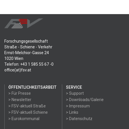
Forschungsgesellschaft
Straße - Schiene - Verkehr
Ernst-Melchior-Gasse 24
1020 Wien
Telefon: +43 1 585 55 67 -0
office(at)fsv.at
ÖFFENTLICHKEITSARBEIT
SERVICE
> Für Presse
> Support
> Newsletter
> Downloads/Galerie
> FSV-aktuell Straße
> Impressum
> FSV-aktuell Schiene
> Links
> Eurokommunal
> Datenschutz