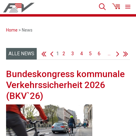
Home
> News
ALLE NEWS
1
2
3
4
5
6
...
Bundeskongress kommunale
Verkehrssicherheit 2026
(BKV`26)