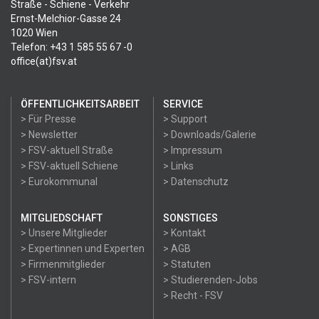
Straße - Schiene - Verkehr
Ernst-Melchior-Gasse 24
1020 Wien
Telefon: +43 1 585 55 67 -0
office(at)fsv.at
ÖFFENTLICHKEITSARBEIT
SERVICE
> Für Presse
> Support
> Newsletter
> Downloads/Galerie
> FSV-aktuell Straße
> Impressum
> FSV-aktuell Schiene
> Links
> Eurokommunal
> Datenschutz
MITGLIEDSCHAFT
SONSTIGES
> Unsere Mitglieder
> Kontakt
> Expertinnen und Experten
> AGB
> Firmenmitglieder
> Statuten
> FSV-intern
> Studierenden-Jobs
> Recht - FSV