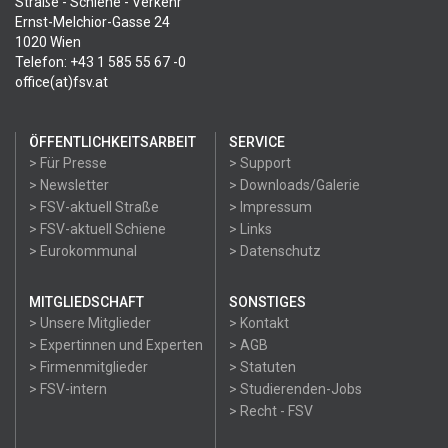
Straße - Schiene - Verkehr
Ernst-Melchior-Gasse 24
1020 Wien
Telefon: +43 1 585 55 67 -0
office(at)fsv.at
ÖFFENTLICHKEITSARBEIT
SERVICE
> Für Presse
> Support
> Newsletter
> Downloads/Galerie
> FSV-aktuell Straße
> Impressum
> FSV-aktuell Schiene
> Links
> Eurokommunal
> Datenschutz
MITGLIEDSCHAFT
SONSTIGES
> Unsere Mitglieder
> Kontakt
> Expertinnen und Experten
> AGB
> Firmenmitglieder
> Statuten
> FSV-intern
> Studierenden-Jobs
> Recht - FSV