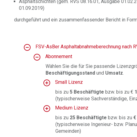
Asphaltschichten (gem. RVS 08.16.01, Ausgabe 01.02.
01.09.2019)
durchgeführt und ein zusammenfassender Bericht in For
FSV-AsBer Asphaltabnahmeberechnung nach 
Abonnement
Wählen Sie die für Sie passende Lizenzg
Beschäftigungsstand
und
Umsatz
.
Small Lizenz
bis zu
5 Beschäftigte
bzw. bis zu €
1
(typischerweise Sachverständige, Ein
Medium Lizenz
bis zu
25 Beschäftigte
bzw. bis zu
€
(typischerweise Ingenieur- bzw. Plan
Gemeinden)