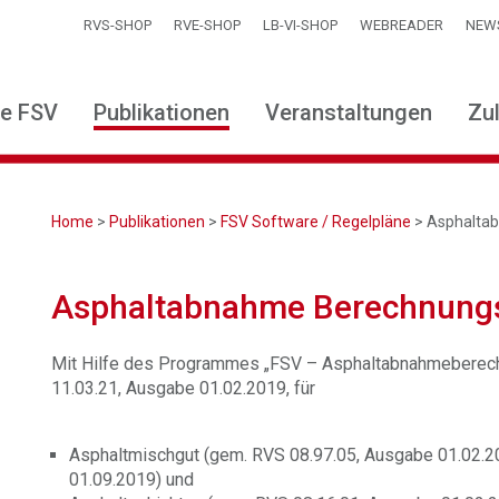
RVS-SHOP
RVE-SHOP
LB-VI-SHOP
WEBREADER
NEW
ie FSV
Publikationen
Veranstaltungen
Zu
Home
>
Publikationen
>
FSV Software / Regelpläne
> Asphalta
Asphaltabnahme Berechnung
Mit Hilfe des Programmes „FSV – Asphaltabnahmeberech
11.03.21, Ausgabe 01.02.2019, für
Asphaltmischgut (gem. RVS 08.97.05, Ausgabe 01.02.2
01.09.2019) und