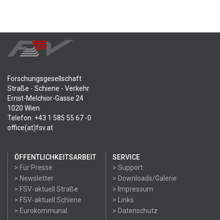
Forschungsgesellschaft
Straße - Schiene - Verkehr
Ernst-Melchior-Gasse 24
1020 Wien
Telefon: +43 1 585 55 67 -0
office(at)fsv.at
ÖFFENTLICHKEITSARBEIT
SERVICE
> Für Presse
> Support
> Newsletter
> Downloads/Galerie
> FSV-aktuell Straße
> Impressum
> FSV-aktuell Schiene
> Links
> Eurokommunal
> Datenschutz