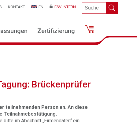
S
KONTAKT
EN
FSV-INTERN
lassungen
Zertifizierung
Tagung: Brückenprüfer
 der teilnehmenden Person an. An diese
ie Teilnahmebestätigung.
bitte im Abschnitt „Firmendaten“ ein.