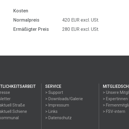
Kosten
Normalpreis
420 EUR excl. USt.
Ermäßigter Preis
280 EUR excl. USt.
TLICHKEITSARBEIT
SERVICE
MITGLIEDSCH
Presse
> Support
> Unsere Mitgl
letter
> Downloads/Galerie
> Expertinnen
aktuell Straße
> Impressum
> Firmenmitgl
aktuell Schiene
> Links
> FSV-intern
okommunal
> Datenschutz