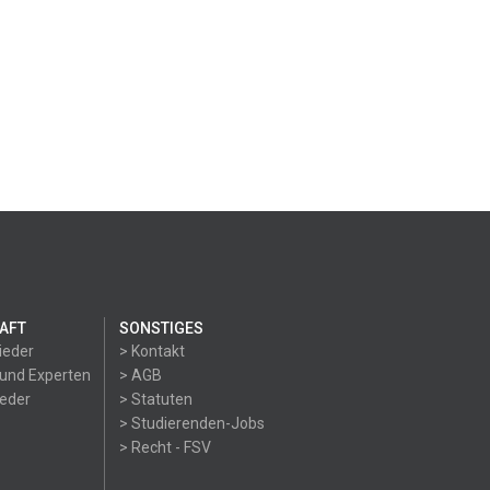
AFT
SONSTIGES
ieder
> Kontakt
 und Experten
> AGB
ieder
> Statuten
> Studierenden-Jobs
> Recht - FSV