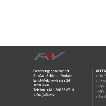
Forschungsgesellschaft
ÖFFEN
Straße - Schiene - Verkehr
> Für 
Ernst-Melchior-Gasse 24
> News
1020 Wien
> FSV-
Telefon: +43 1 585 55 67 -0
> FSV-
office(at)fsv.at
> Eur