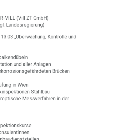
ER-VILL (Vill ZT GmbH)
Bgl. Landesregierung)
 13.03 „Überwachung, Kontrolle und
balkendübeln
Station und aller Anlagen
skorrosionsgefährdeten Brücken
fung in Wien
inspektionen Stahlbau
roptische Messverfahren in der
spektionskurse
konsulentInnen
nbaudienststellen