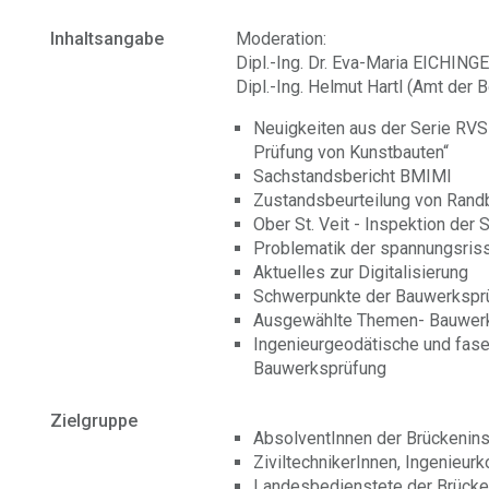
Inhaltsangabe
Moderation:
Dipl.-Ing. Dr. Eva-Maria EICHING
Dipl.-Ing. Helmut Hartl (Amt der 
Neuigkeiten aus der Serie RVS
Prüfung von Kunstbauten“
Sachstandsbericht BMIMI
Zustandsbeurteilung von Rand
Ober St. Veit - Inspektion der 
Problematik der spannungsris
Aktuelles zur Digitalisierung
Schwerpunkte der Bauwerksprü
Ausgewählte Themen- Bauwerk
Ingenieurgeodätische und fase
Bauwerksprüfung
Zielgruppe
AbsolventInnen der Brückenin
ZiviltechnikerInnen, Ingenieur
Landesbedienstete der Brücke