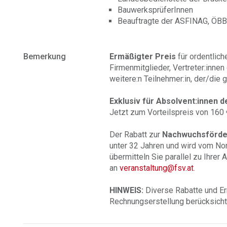
BauwerksprüferInnen
Beauftragte der ASFINAG, ÖB
Bemerkung
Ermäßigter Preis
für ordentlic
Firmenmitglieder, Vertreter:innen
weitere:n Teilnehmer:in, der/die 
Exklusiv für Absolvent:innen
Jetzt zum Vorteilspreis von 160 €
Der Rabatt zur
Nachwuchsförde
unter 32 Jahren und wird vom No
übermitteln Sie parallel zu Ihrer
an
veranstaltung@fsv.at
.
HINWEIS:
Diverse Rabatte und E
Rechnungserstellung berücksicht