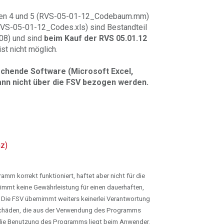
gen 4 und 5 (RVS-05-01-12_Codebaum.mm)
RVS-05-01-12_Codes.xls) sind Bestandteil
08) und sind
beim Kauf der RVS 05.01.12
st nicht möglich.
rechende
Software (Microsoft Excel,
ann nicht über die FSV bezogen werden.
z)
mm korrekt funktioniert, haftet aber nicht für die
immt keine Gewährleistung für einen dauerhaften,
 Die FSV übernimmt weiters keinerlei Verantwortung
chäden, die aus der Verwendung des Programms
r die Benutzung des Programms liegt beim Anwender.