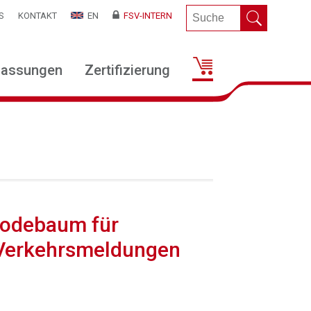
S
KONTAKT
EN
FSV-INTERN
lassungen
Zertifizierung
Codebaum für
 Verkehrsmeldungen