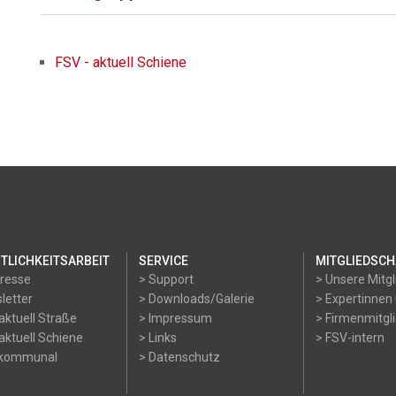
FSV - aktuell Schiene
TLICHKEITSARBEIT
SERVICE
MITGLIEDSCH
Presse
> Support
> Unsere Mitgl
letter
> Downloads/Galerie
> Expertinnen
aktuell Straße
> Impressum
> Firmenmitgl
aktuell Schiene
> Links
> FSV-intern
okommunal
> Datenschutz