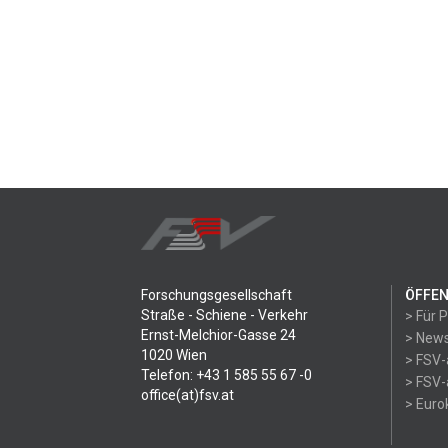
Forschungsgesellschaft
ÖFFEN
Straße - Schiene - Verkehr
> Für 
Ernst-Melchior-Gasse 24
> News
1020 Wien
> FSV-
Telefon: +43 1 585 55 67 -0
> FSV-
office(at)fsv.at
> Eur