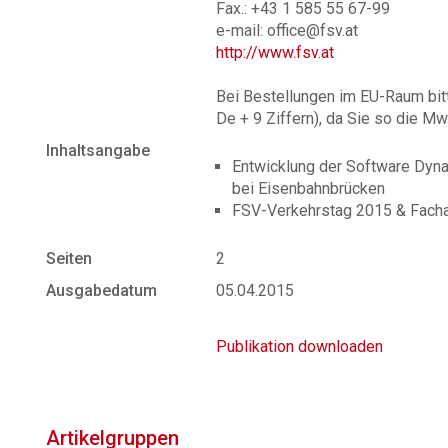
Fax.: +43 1 585 55 67-99
e-mail: office@fsv.at
http://www.fsv.at
Bei Bestellungen im EU-Raum bit
De + 9 Ziffern), da Sie so die Mw
Inhaltsangabe
Entwicklung der Software Dyn
bei Eisenbahnbrücken
FSV-Verkehrstag 2015 & Facha
Seiten
2
Ausgabedatum
05.04.2015
Publikation downloaden
Artikelgruppen