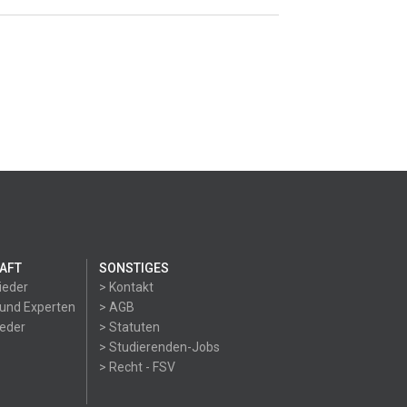
AFT
SONSTIGES
ieder
> Kontakt
 und Experten
> AGB
ieder
> Statuten
> Studierenden-Jobs
> Recht - FSV