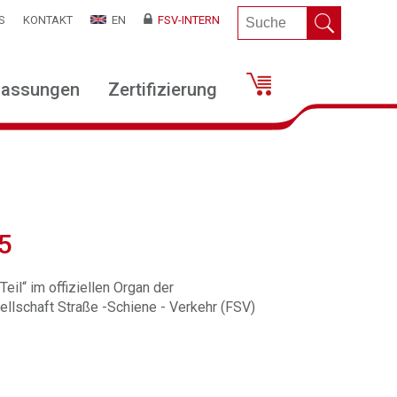
S
KONTAKT
EN
FSV-INTERN
lassungen
Zertifizierung
5
eil“ im offiziellen Organ der
llschaft Straße -Schiene - Verkehr (FSV)