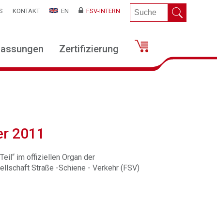
S
KONTAKT
EN
FSV-INTERN
lassungen
Zertifizierung
er 2011
eil“ im offiziellen Organ der
llschaft Straße -Schiene - Verkehr (FSV)