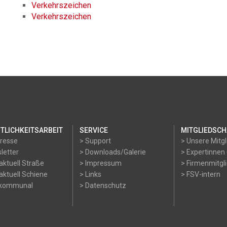
Verkehrszeichen
Verkehrszeichen
TLICHKEITSARBEIT
SERVICE
MITGLIEDSCH
Presse
> Support
> Unsere Mitgl
letter
> Downloads/Galerie
> Expertinnen
aktuell Straße
> Impressum
> Firmenmitgl
aktuell Schiene
> Links
> FSV-intern
okommunal
> Datenschutz