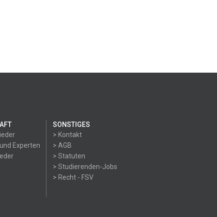
AFT
SONSTIGES
ieder
> Kontakt
 und Experten
> AGB
ieder
> Statuten
> Studierenden-Jobs
> Recht - FSV