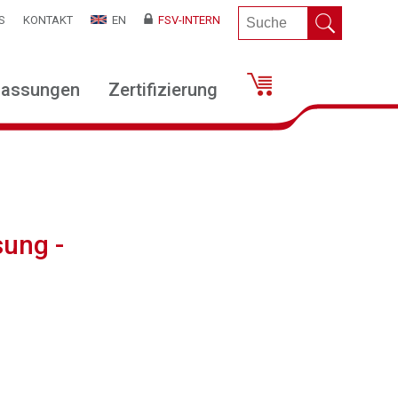
S
KONTAKT
EN
FSV-INTERN
lassungen
Zertifizierung
ung -