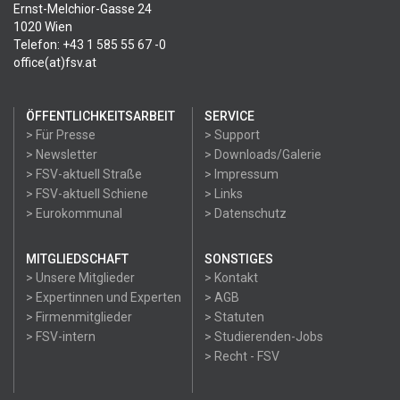
Ernst-Melchior-Gasse 24
1020 Wien
Telefon: +43 1 585 55 67 -0
office(at)fsv.at
ÖFFENTLICHKEITSARBEIT
SERVICE
> Für Presse
> Support
> Newsletter
> Downloads/Galerie
> FSV-aktuell Straße
> Impressum
> FSV-aktuell Schiene
> Links
> Eurokommunal
> Datenschutz
MITGLIEDSCHAFT
SONSTIGES
> Unsere Mitglieder
> Kontakt
> Expertinnen und Experten
> AGB
> Firmenmitglieder
> Statuten
> FSV-intern
> Studierenden-Jobs
> Recht - FSV