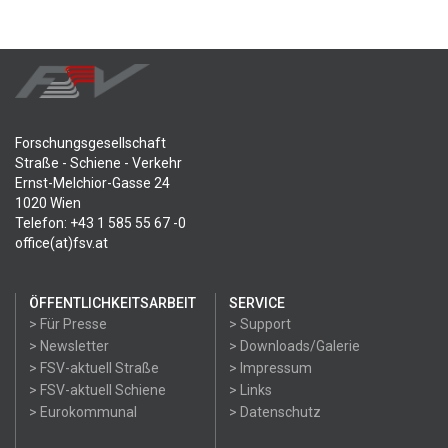
Forschungsgesellschaft
Straße - Schiene - Verkehr
Ernst-Melchior-Gasse 24
1020 Wien
Telefon: +43 1 585 55 67 -0
office(at)fsv.at
ÖFFENTLICHKEITSARBEIT
SERVICE
> Für Presse
> Support
> Newsletter
> Downloads/Galerie
> FSV-aktuell Straße
> Impressum
> FSV-aktuell Schiene
> Links
> Eurokommunal
> Datenschutz