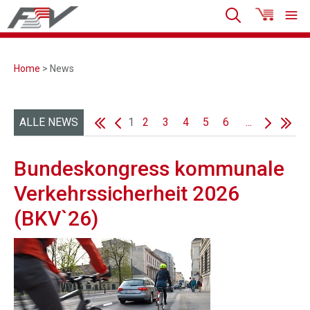
Home
> News
ALLE NEWS
1
2
3
4
5
6
...
Bundeskongress kommunale
Verkehrssicherheit 2026
(BKV`26)