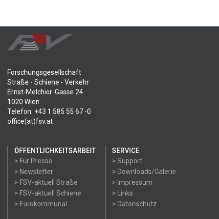
Forschungsgesellschaft
Straße - Schiene - Verkehr
Ernst-Melchior-Gasse 24
1020 Wien
Telefon: +43 1 585 55 67 -0
office(at)fsv.at
ÖFFENTLICHKEITSARBEIT
SERVICE
> Für Presse
> Support
> Newsletter
> Downloads/Galerie
> FSV-aktuell Straße
> Impressum
> FSV-aktuell Schiene
> Links
> Eurokommunal
> Datenschutz