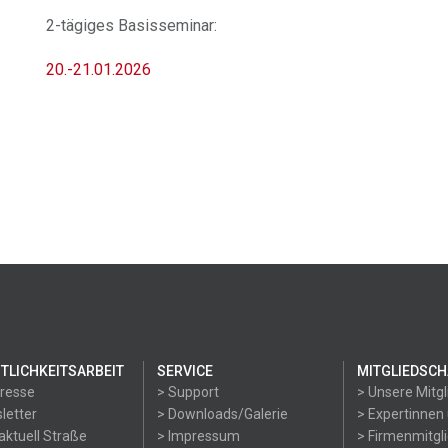
2-tägiges Basisseminar:
20.-21.01.2026
TLICHKEITSARBEIT
SERVICE
MITGLIEDSCH
Presse
> Support
> Unsere Mitgl
letter
> Downloads/Galerie
> Expertinnen
aktuell Straße
> Impressum
> Firmenmitgl