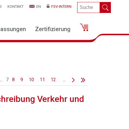
S
KONTAKT
EN
FSV-INTERN
lassungen
Zertifizierung
...
7
8
9
10
11
12
...
chreibung Verkehr und