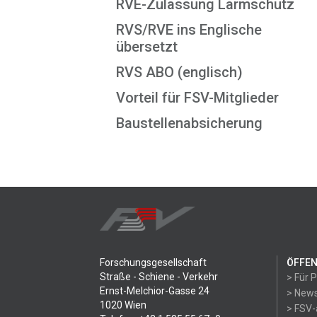
RVE-Zulassung Lärmschutz
RVS/RVE ins Englische
übersetzt
RVS ABO (englisch)
Vorteil für FSV-Mitglieder
Baustellenabsicherung
Forschungsgesellschaft
ÖFFEN
Straße - Schiene - Verkehr
> Für 
Ernst-Melchior-Gasse 24
> News
1020 Wien
> FSV-