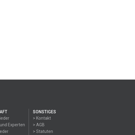
AFT
SONSTIGES
ieder
> Kontakt
 und Experten
> AGB
ieder
> Statuten