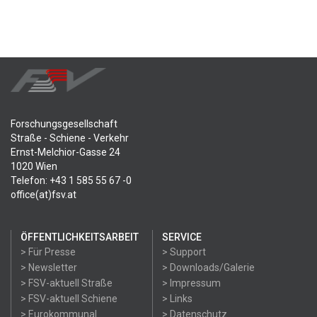
Forschungsgesellschaft
Straße - Schiene - Verkehr
Ernst-Melchior-Gasse 24
1020 Wien
Telefon: +43 1 585 55 67 -0
office(at)fsv.at
ÖFFENTLICHKEITSARBEIT
SERVICE
> Für Presse
> Support
> Newsletter
> Downloads/Galerie
> FSV-aktuell Straße
> Impressum
> FSV-aktuell Schiene
> Links
> Eurokommunal
> Datenschutz