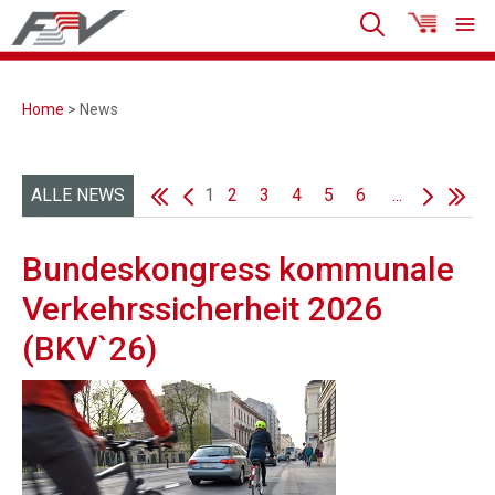
Home
> News
ALLE NEWS
1
2
3
4
5
6
...
Bundeskongress kommunale
Verkehrssicherheit 2026
(BKV`26)