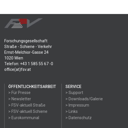
Forschungsgesellschaft
Straße - Schiene - Verkehr
Ernst-Melchior-Gasse 24
1020 Wien
Telefon: +43 1 585 55 67 -0
office(at)fsv.at
ÖFFENTLICHKEITSARBEIT
SERVICE
> Für Presse
> Support
> Newsletter
> Downloads/Galerie
> FSV-aktuell Straße
> Impressum
> FSV-aktuell Schiene
> Links
> Eurokommunal
> Datenschutz