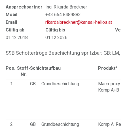
Ansprechpartner
Ing. Rikarda Breckner
Mobil
+43 664 8489883
Email
rikarda.breckner@kansai-helios.at
Gültig ab
Gültig bis
Verlä
01.12.2018
01.12.2026
30
S9B Schottertröge Beschichtung spritzbar: GB: LM, DB
Pos.
Stoff-
Schichtaufbau
Produkt*
Nr.
1
GB
Grundbeschichtung
Macropoxy HM
Komp A+B
2
GB
Grundbeschichtung
Komp A: Remo