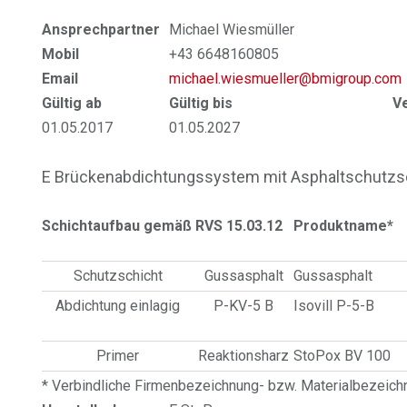
Ansprechpartner
Michael Wiesmüller
Mobil
+43 6648160805
Email
michael.wiesmueller@bmigroup.com
Gültig ab
Gültig bis
V
01.05.2017
01.05.2027
E Brückenabdichtungssystem mit Asphaltschutzsc
Schichtaufbau gemäß RVS 15.03.12
Produktname*
Schutzschicht
Gussasphalt
Gussasphalt
Abdichtung einlagig
P-KV-5 B
Isovill P-5-B
Primer
Reaktionsharz
StoPox BV 100
* Verbindliche Firmenbezeichnung- bzw. Materialbezeic