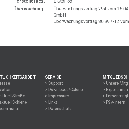
Herstellerbez.
E StoPox
Überwachung
Überwachungsvertrag 294 vom 16.04.2
GmbH
Überwachungsvertrag 80.997-12 vom 
TLICHKEITSARBEIT
SERVICE
MITGLIEDSCH
Presse
> Support
> Unsere Mitgl
letter
> Downloads/Galerie
> Expertinnen
aktuell Straße
> Impressum
> Firmenmitgl
aktuell Schiene
> Links
> FSV-intern
okommunal
> Datenschutz