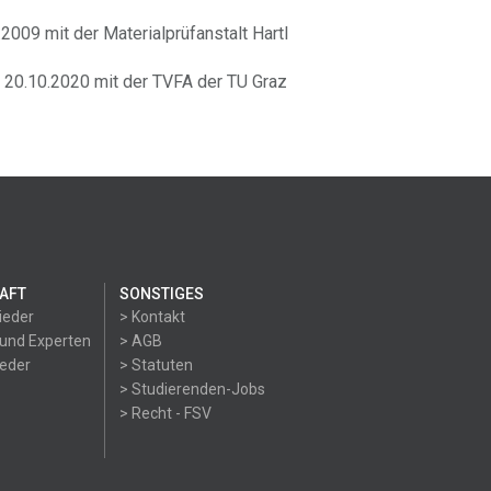
009 mit der Materialprüfanstalt Hartl
20.10.2020 mit der TVFA der TU Graz
AFT
SONSTIGES
ieder
> Kontakt
 und Experten
> AGB
ieder
> Statuten
> Studierenden-Jobs
> Recht - FSV