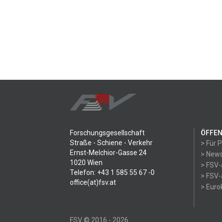
Forschungsgesellschaft
ÖFFEN
Straße - Schiene - Verkehr
> Für 
Ernst-Melchior-Gasse 24
> News
1020 Wien
> FSV-
Telefon: +43 1 585 55 67 -0
> FSV-
office(at)fsv.at
> Eur
FSV © 2016 - 2026