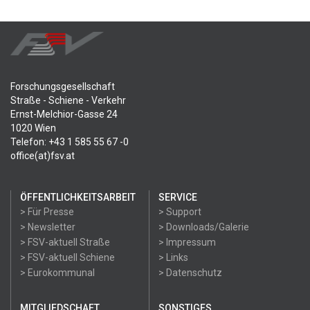
Forschungsgesellschaft
Straße - Schiene - Verkehr
Ernst-Melchior-Gasse 24
1020 Wien
Telefon: +43 1 585 55 67 -0
office(at)fsv.at
ÖFFENTLICHKEITSARBEIT
SERVICE
> Für Presse
> Support
> Newsletter
> Downloads/Galerie
> FSV-aktuell Straße
> Impressum
> FSV-aktuell Schiene
> Links
> Eurokommunal
> Datenschutz
MITGLIEDSCHAFT
SONSTIGES