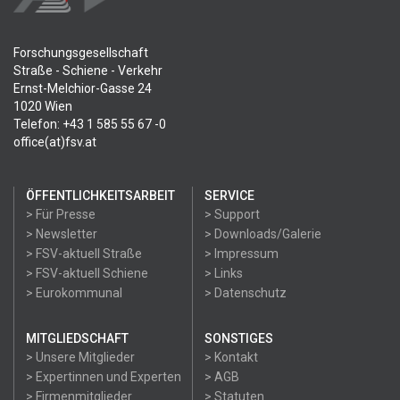
Forschungsgesellschaft
Straße - Schiene - Verkehr
Ernst-Melchior-Gasse 24
1020 Wien
Telefon: +43 1 585 55 67 -0
office(at)fsv.at
ÖFFENTLICHKEITSARBEIT
SERVICE
> Für Presse
> Support
> Newsletter
> Downloads/Galerie
> FSV-aktuell Straße
> Impressum
> FSV-aktuell Schiene
> Links
> Eurokommunal
> Datenschutz
MITGLIEDSCHAFT
SONSTIGES
> Unsere Mitglieder
> Kontakt
> Expertinnen und Experten
> AGB
> Firmenmitglieder
> Statuten