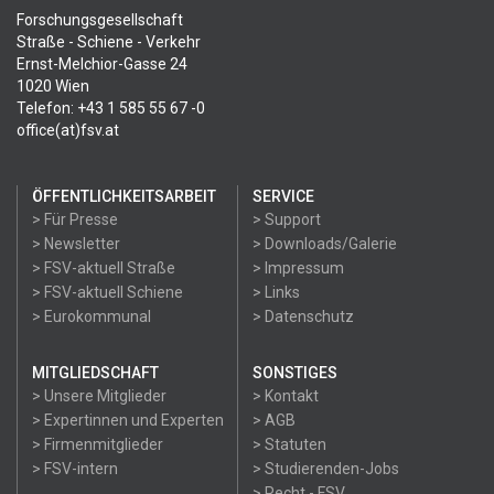
Forschungsgesellschaft
Straße - Schiene - Verkehr
Ernst-Melchior-Gasse 24
1020 Wien
Telefon: +43 1 585 55 67 -0
office(at)fsv.at
ÖFFENTLICHKEITSARBEIT
SERVICE
> Für Presse
> Support
> Newsletter
> Downloads/Galerie
> FSV-aktuell Straße
> Impressum
> FSV-aktuell Schiene
> Links
> Eurokommunal
> Datenschutz
MITGLIEDSCHAFT
SONSTIGES
> Unsere Mitglieder
> Kontakt
> Expertinnen und Experten
> AGB
> Firmenmitglieder
> Statuten
> FSV-intern
> Studierenden-Jobs
> Recht - FSV