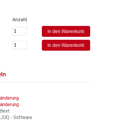
Anzahl
eln
bänderung
bänderung
dtext
LSX) - Software