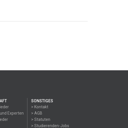
AFT
SONSTIGES
ieder
> Kontakt
 und Experten
> AGB
ieder
> Statuten
> Studierenden-Jobs