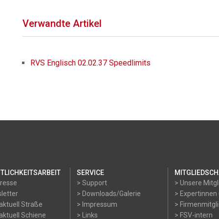
Verwandte Artikel
RVS Englisch 02.02.37 Speedlimits
TLICHKEITSARBEIT
SERVICE
MITGLIEDSCH
Presse
> Support
> Unsere Mitgl
letter
> Downloads/Galerie
> Expertinnen
aktuell Straße
> Impressum
> Firmenmitgl
aktuell Schiene
> Links
> FSV-intern