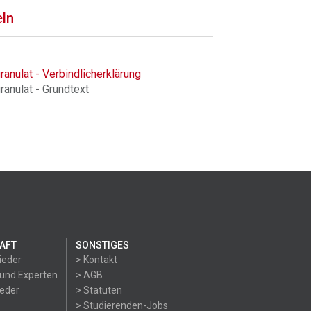
eln
nulat - Verbindlicherklärung
anulat - Grundtext
AFT
SONSTIGES
ieder
> Kontakt
 und Experten
> AGB
ieder
> Statuten
> Studierenden-Jobs