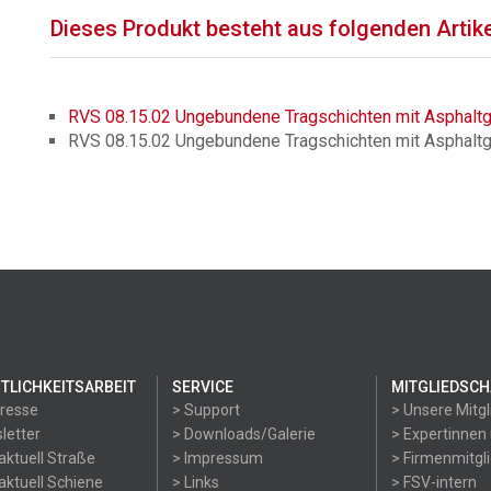
Dieses Produkt besteht aus folgenden Artik
RVS 08.15.02 Ungebundene Tragschichten mit Asphaltgra
RVS 08.15.02 Ungebundene Tragschichten mit Asphaltgr
TLICHKEITSARBEIT
SERVICE
MITGLIEDSCH
Presse
> Support
> Unsere Mitgl
letter
> Downloads/Galerie
> Expertinnen
aktuell Straße
> Impressum
> Firmenmitgl
aktuell Schiene
> Links
> FSV-intern