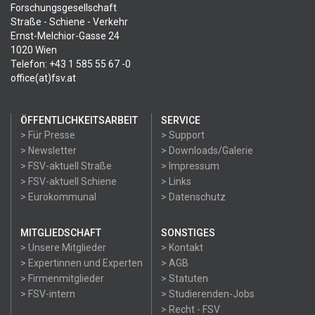
Forschungsgesellschaft
Straße - Schiene - Verkehr
Ernst-Melchior-Gasse 24
1020 Wien
Telefon: +43 1 585 55 67 -0
office(at)fsv.at
ÖFFENTLICHKEITSARBEIT
SERVICE
> Für Presse
> Support
> Newsletter
> Downloads/Galerie
> FSV-aktuell Straße
> Impressum
> FSV-aktuell Schiene
> Links
> Eurokommunal
> Datenschutz
MITGLIEDSCHAFT
SONSTIGES
> Unsere Mitglieder
> Kontakt
> Expertinnen und Experten
> AGB
> Firmenmitglieder
> Statuten
> FSV-intern
> Studierenden-Jobs
> Recht - FSV