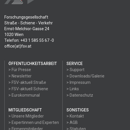
Forschungsgesellschaft
Straße - Schiene - Verkehr
Ernst-Melchior-Gasse 24
1020 Wien
Telefon: +43 1 585 55 67 -0
office(at)fsv.at
ÖFFENTLICHKEITSARBEIT
SERVICE
> Für Presse
> Support
> Newsletter
> Downloads/Galerie
> FSV-aktuell Straße
> Impressum
> FSV-aktuell Schiene
> Links
> Eurokommunal
> Datenschutz
MITGLIEDSCHAFT
SONSTIGES
> Unsere Mitglieder
> Kontakt
> Expertinnen und Experten
> AGB
> Firmenmitglieder
> Statuten