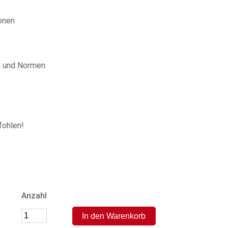
onen
en und Normen
ohlen!
Anzahl