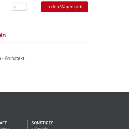
eln
 - Grundtext
AFT
SONSTIGES