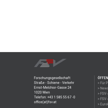
Forschungsgesellschaft
ÖFFEN
Straße - Schiene - Verkehr
> Für 
Ernst-Melchior-Gasse 24
> News
1020 Wien
> FSV-
Telefon: +43 1 585 55 67 -0
> FSV-
office(at)fsv.at
> Eur