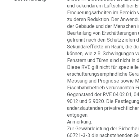
und sekundärem Luftschall bei Er
Erneuerungsarbeiten im Bereich
zu deren Reduktion. Der Anwendu
der Gebäude und der Menschen i
Beurteilung von Erschütterungen 
getrennt nach den Schutzzielen 
Sekundäreffekte im Raum, die d
können, wie z.B. Schwingungen vo
Fenstern und Türen sind nicht in
Diese RVE gilt nicht für speziel
erschütterungsempfindliche Gerä
Messung und Prognose sowie Ma
Eisenbahnbetrieb verursachten E
Gegenstand der RVE 04.02.01, 0
9012 und S 9020. Die Festlegung
anderslautenden privatrechtlich
entgegen.
Anmerkung:
Zur Gewährleistung der Sicherhe
60721-3-3 die nachstehenden Gr