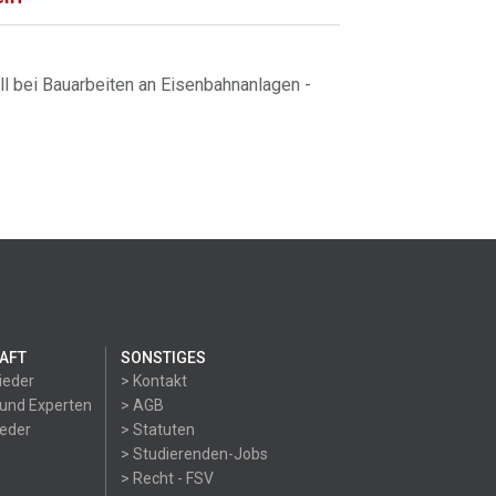
l bei Bauarbeiten an Eisenbahnanlagen -
AFT
SONSTIGES
ieder
> Kontakt
 und Experten
> AGB
ieder
> Statuten
> Studierenden-Jobs
> Recht - FSV