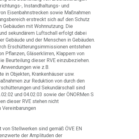
richtungs-, Instandhaltungs- und
 von Eisenbahnstrecken sowie Maßnahmen
ngsbereich erstreckt sich auf den Schutz
n Gebäuden mit Wohnnutzung. Die
und sekundärem Luftschall erfolgt dabei
der Gebäude und der Menschen in Gebäuden.
urch Erschütterungsimmissionen entstehen
n Pflanzen, Gläserklirren, Klappern von
 die Beurteilung dieser RVE einzubeziehen.
le Anwendungen wie z.B.
te in Objekten, Krankenhäuser usw.
ßnahmen zur Reduktion von durch den
rschütterungen und Sekundärschall sind
4.02.02 und 04.02.03 sowie der ÖNORMen S
en dieser RVE stehen nicht
en Vereinbarungen
it von Stellwerken sind gemäß ÖVE EN
enzwerte der Amplituden der