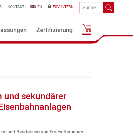
S
KONTAKT
EN
FSV-INTERN
lassungen
Zertifizierung
n und sekundärer
n Eisenbahnanlagen
ung und Beurteilung von Erschütterungen