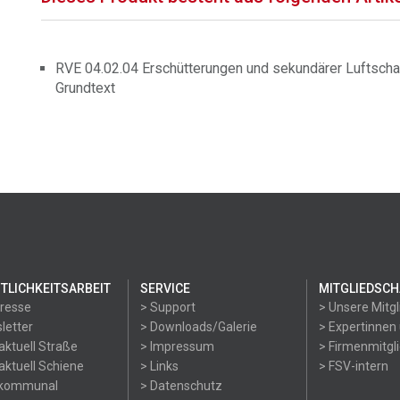
RVE 04.02.04 Erschütterungen und sekundärer Luftschal
Grundtext
TLICHKEITSARBEIT
SERVICE
MITGLIEDSCH
Presse
> Support
> Unsere Mitgl
letter
> Downloads/Galerie
> Expertinnen
aktuell Straße
> Impressum
> Firmenmitgl
aktuell Schiene
> Links
> FSV-intern
okommunal
> Datenschutz