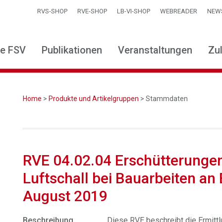
RVS-SHOP
RVE-SHOP
LB-VI-SHOP
WEBREADER
NEW
ie FSV
Publikationen
Veranstaltungen
Zu
Home
>
Produkte und Artikelgruppen
> Stammdaten
RVE 04.02.04 Erschütterunge
Luftschall bei Bauarbeiten a
August 2019
Beschreibung
Diese RVE beschreibt die Ermittl