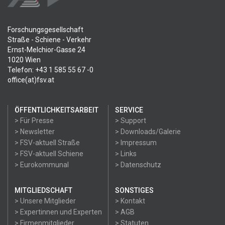
Forschungsgesellschaft
Straße - Schiene - Verkehr
Ernst-Melchior-Gasse 24
1020 Wien
Telefon: +43 1 585 55 67 -0
office(at)fsv.at
ÖFFENTLICHKEITSARBEIT
SERVICE
> Für Presse
> Support
> Newsletter
> Downloads/Galerie
> FSV-aktuell Straße
> Impressum
> FSV-aktuell Schiene
> Links
> Eurokommunal
> Datenschutz
MITGLIEDSCHAFT
SONSTIGES
> Unsere Mitglieder
> Kontakt
> Expertinnen und Experten
> AGB
> Firmenmitglieder
> Statuten