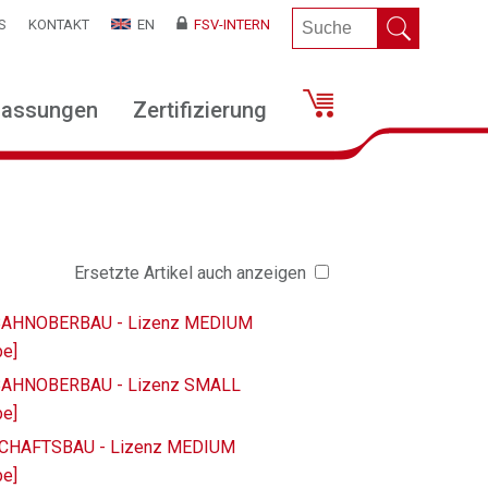
S
KONTAKT
EN
FSV-INTERN
lassungen
Zertifizierung
Ersetzte Artikel auch anzeigen
ENBAHNOBERBAU - Lizenz MEDIUM
be]
ENBAHNOBERBAU - Lizenz SMALL
be]
DSCHAFTSBAU - Lizenz MEDIUM
be]