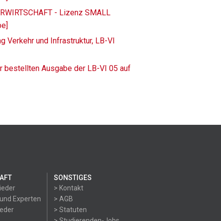
SERWIRTSCHAFT - Lizenz SMALL
be]
 Verkehr und Infrastruktur, LB-VI
r bestellten Ausgabe der LB-VI 05 auf
AFT
SONSTIGES
ieder
> Kontakt
 und Experten
> AGB
ieder
> Statuten
> Studierenden-Jobs