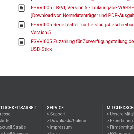
FSVVI005 LB-VI, Version 5 - Teilausgabe WAS
[Download von Normdatenträger und PDF-Ausga
FSVVI005 Regelblätter zur Leistungsbeschreibung
Version 5
FSVVI005 Zuzahlung für Zurverfügungstellung de
USB-Stick
TLICHKEITSARBEIT
SERVICE
MITGLIEDSCH
Presse
> Support
> Unsere Mitgl
letter
> Downloads/Galerie
> Expertinnen
aktuell Straße
> Impressum
> Firmenmitgl
aktuell Schiene
> Links
> FSV-intern