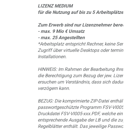
LIZENZ MEDIUM
für die Nutzung auf bis zu 5 Arbeitsplätzen*
Zum Erwerb sind nur Lizenznehmer berechti
- max. 9 Mio € Umsatz
- max. 25 Angestellten
*Arbeitsplatz entspricht Rechner, keine Server
Zugriff über virtuelle Desktops oder terminal
Installationen.
HINWEIS: Im Rahmen der Bearbeitung Ihrer B
die Berechtigung zum Bezug der jew. Lizenz g
ersuchen um Verständnis, dass sich dadurch 
verzögern kann.
BEZUG: Die komprimierte ZIP-Datei enthält d
passwortgeschützte Programm FSV-VI005-xx
Druckdatei FSV-VI005-xxx.PDF, welche ein Vo
entsprechende Ausgabe der LB und die zuge
Regelblätter enthält. Das jeweilige Passwort