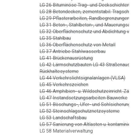
LG 26 Bituminöse Trag- und Deckschichten
LG 28 Betondecken, zementstabil. Tragschich
LG 29 Pflasterarbeiten, Randbegrenzungen
LG 31 Beton-, Stahlbeton-, und Mauerungsarb
LG 32 Oberflächenschutz und Abdichtung von
LG 35 Stahlbau
LG 36 Oberflächenschutz von Metall
LG 37 Antriebe Stahlwasserbau
LG 41 Brückenausrüstung
LG 42 Lärmschutzbauten LG 43 Straßenausrü
Rückhaltesysteme
LG 44 Verkehrslichtsignalanlagen (VLSA)
LG 45 Verkehrszeichen
LG 46 Amphibien- u. Wildschutzeinricht. Zäun
LG 47 Instandsetzungsarbeiten Bauwerke
LG 51 Böschungs-, Ufer- und Sohlsicherung. 
LG 52 Steinschlagschutznetzsysteme
LG 53 Landschaftsbau
LG 57 Sanierung von Altlasten u. kontaminier
LG 58 Materialverwaltung