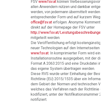
FSV
www.fsv.at
können Verbesserungsvorsch
allen Anwendern nützen und dankbar entge
werden, von jedermann übermittelt werden. Di
entsprechender Form und auf kurzem Weg pe
office@fsv.at
erfolgen. Anonyme Kommentare
direkt auf der Homepage der FSV unter
http://www.fsv.at/Leistungsbeschreibungen
mitgeteilt werden.
Die Veröffentlichung erfolgt kostengünstig 
neuer Technologien auf den Internetseiten de
www.fsv.at
. In komprimierter Form wird eine
Installationsroutine ausgegeben, mit der di
Format A 2063:2015 und eine Druckdatei im 
das eigene System übertragen werden.
Diese RVS wurde unter Einhaltung der Besti
Richtlinie (EU) 2015/1535 über ein Informati
dem Gebiet der Normen und technischen Vors
welches das Verfahren nach der Richtlinie (
kodifiziert, unter der Notifikationsnummer 2
notifiziert.