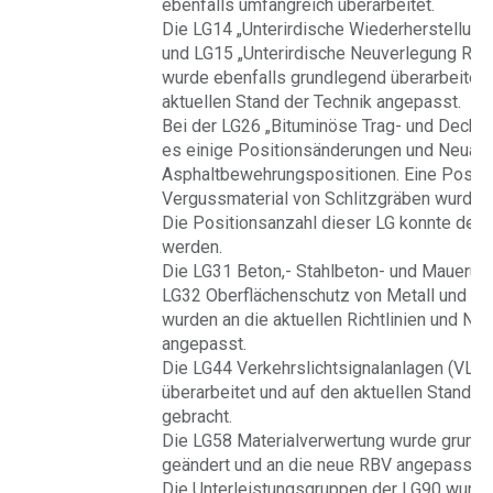
ebenfalls umfangreich überarbeitet.
Die LG14 „Unterirdische Wiederherstellung
und LG15 „Unterirdische Neuverlegung Rohr
wurde ebenfalls grundlegend überarbeitet 
aktuellen Stand der Technik angepasst.
Bei der LG26 „Bituminöse Trag- und Decksc
es einige Positionsänderungen und Neuau
Asphaltbewehrungspositionen. Eine Positio
Vergussmaterial von Schlitzgräben wurde
Die Positionsanzahl dieser LG konnte deutl
werden.
Die LG31 Beton,- Stahlbeton- und Mauerung
LG32 Oberflächenschutz von Metall und LG 
wurden an die aktuellen Richtlinien und No
angepasst.
Die LG44 Verkehrslichtsignalanlagen (VLS
überarbeitet und auf den aktuellen Stand d
gebracht.
Die LG58 Materialverwertung wurde grund
geändert und an die neue RBV angepasst.
Die Unterleistungsgruppen der LG90 wurde