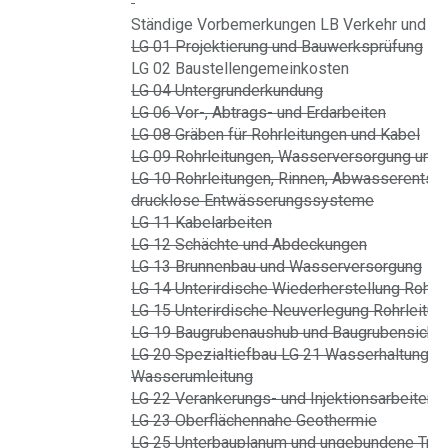
Ständige Vorbemerkungen LB Verkehr und Inf
LG 01 Projektierung und Bauwerksprüfung
LG 02 Baustellengemeinkosten
LG 04 Untergrunderkundung
LG 06 Vor-, Abtrags- und Erdarbeiten
LG 08 Gräben für Rohrleitungen und Kabel
LG 09 Rohrleitungen, Wasserversorgung und 
LG 10 Rohrleitungen, Rinnen, Abwasserentso
drucklose Entwässerungssysteme
LG 11 Kabelarbeiten
LG 12 Schächte und Abdeckungen
LG 13 Brunnenbau und Wasserversorgung
LG 14 Unterirdische Wiederherstellung Rohrl
LG 15 Unterirdische Neuverlegung Rohrleitun
LG 19 Baugrubenaushub und Baugrubensiche
LG 20 Spezialtiefbau LG 21 Wasserhaltung u
Wasserumleitung
LG 22 Verankerungs- und Injektionsarbeiten
LG 23 Oberflächennahe Geothermie
LG 25 Unterbauplanum und ungebundene Trag