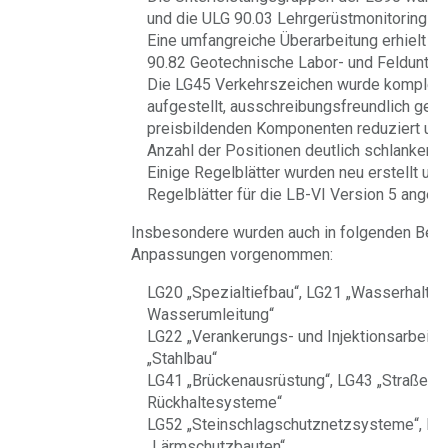
und die ULG 90.03 Lehrgerüstmonitoring neu
Eine umfangreiche Überarbeitung erhielt a
90.82 Geotechnische Labor- und Feldunter
Die LG45 Verkehrszeichen wurde komplett
aufgestellt, ausschreibungsfreundlich gesta
preisbildenden Komponenten reduziert und
Anzahl der Positionen deutlich schlanker ge
Einige Regelblätter wurden neu erstellt und
Regelblätter für die LB-VI Version 5 angep
Insbesondere wurden auch in folgenden Bere
Anpassungen vorgenommen:
LG20 „Spezialtiefbau“, LG21 „Wasserhaltun
Wasserumleitung“
LG22 „Verankerungs- und Injektionsarbeite
„Stahlbau“
LG41 „Brückenausrüstung“, LG43 „Straßena
Rückhaltesysteme“
LG52 „Steinschlagschutznetzsysteme“, LG
„Lärmschutzbauten“