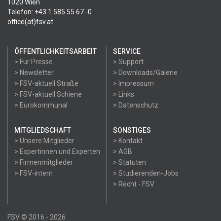
1020 Wien
Telefon: +43 1 585 55 67 -0
office(at)fsv.at
ÖFFENTLICHKEITSARBEIT
SERVICE
> Für Presse
> Support
> Newsletter
> Downloads/Galerie
> FSV-aktuell Straße
> Impressum
> FSV-aktuell Schiene
> Links
> Eurokommunal
> Datenschutz
MITGLIEDSCHAFT
SONSTIGES
> Unsere Mitglieder
> Kontakt
> Expertinnen und Experten
> AGB
> Firmenmitglieder
> Statuten
> FSV-intern
> Studierenden-Jobs
> Recht - FSV
FSV © 2016 - 2026