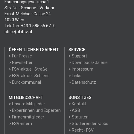
Forschungsgesellschaft
Straße - Schiene - Verkehr
Ernst-Melchior-Gasse 24
1020 Wien
Telefon: +43 1 585 55 67 -0
office(at)fsv.at
ÖFFENTLICHKEITSARBEIT
SERVICE
> Für Presse
> Support
> Newsletter
> Downloads/Galerie
> FSV-aktuell Straße
> Impressum
> FSV-aktuell Schiene
> Links
> Eurokommunal
> Datenschutz
MITGLIEDSCHAFT
SONSTIGES
> Unsere Mitglieder
> Kontakt
> Expertinnen und Experten
> AGB
> Firmenmitglieder
> Statuten
> FSV-intern
> Studierenden-Jobs
> Recht - FSV