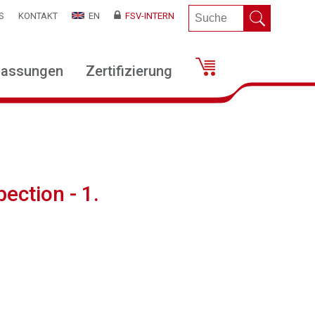
S
KONTAKT
EN
FSV-INTERN
lassungen
Zertifizierung
ection - 1.