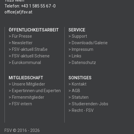
1020 Wien
Telefon: +43 1 585 55 67 -0
office(at)fsv.at
ÖFFENTLICHKEITSARBEIT
SERVICE
> Für Presse
> Support
> Newsletter
> Downloads/Galerie
> FSV-aktuell Straße
> Impressum
> FSV-aktuell Schiene
> Links
> Eurokommunal
> Datenschutz
MITGLIEDSCHAFT
SONSTIGES
> Unsere Mitglieder
> Kontakt
> Expertinnen und Experten
> AGB
> Firmenmitglieder
> Statuten
> FSV-intern
> Studierenden-Jobs
> Recht - FSV
FSV © 2016 - 2026