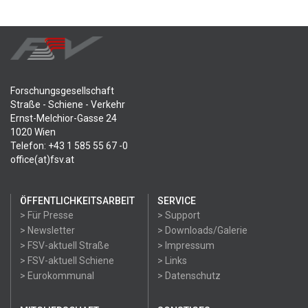
Forschungsgesellschaft
Straße - Schiene - Verkehr
Ernst-Melchior-Gasse 24
1020 Wien
Telefon: +43 1 585 55 67 -0
office(at)fsv.at
ÖFFENTLICHKEITSARBEIT
SERVICE
> Für Presse
> Support
> Newsletter
> Downloads/Galerie
> FSV-aktuell Straße
> Impressum
> FSV-aktuell Schiene
> Links
> Eurokommunal
> Datenschutz