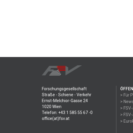
Forschungsgesellschaft
ÖFFEN
Straße - Schiene - Verkehr
> Für 
Ernst-Melchior-Gasse 24
> News
1020 Wien
> FSV-
Telefon: +43 1 585 55 67 -0
> FSV-
office(at)fsv.at
> Eur