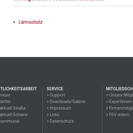
Lärmschutz
TLICHKEITSARBEIT
SERVICE
MITGLIEDSCH
Presse
> Support
> Unsere Mitgl
letter
> Downloads/Galerie
> Expertinnen
aktuell Straße
> Impressum
> Firmenmitgl
aktuell Schiene
> Links
> FSV-intern
okommunal
> Datenschutz