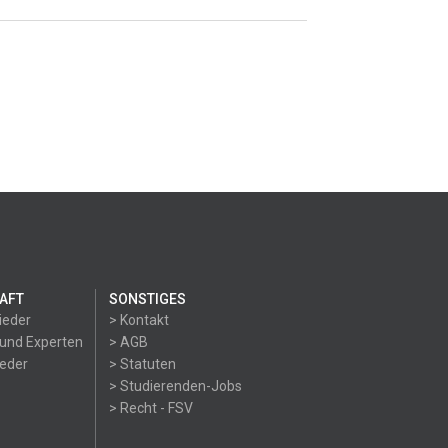
AFT
SONSTIGES
ieder
> Kontakt
 und Experten
> AGB
ieder
> Statuten
> Studierenden-Jobs
> Recht - FSV