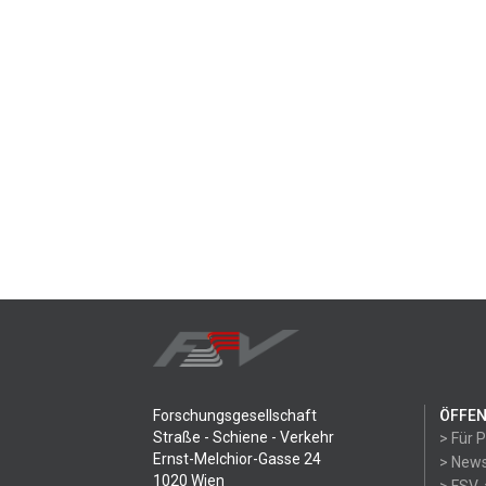
Forschungsgesellschaft
ÖFFEN
Straße - Schiene - Verkehr
> Für 
Ernst-Melchior-Gasse 24
> News
1020 Wien