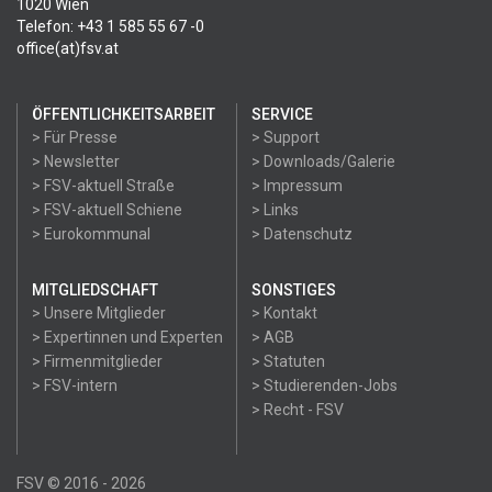
1020 Wien
Telefon: +43 1 585 55 67 -0
office(at)fsv.at
ÖFFENTLICHKEITSARBEIT
SERVICE
> Für Presse
> Support
> Newsletter
> Downloads/Galerie
> FSV-aktuell Straße
> Impressum
> FSV-aktuell Schiene
> Links
> Eurokommunal
> Datenschutz
MITGLIEDSCHAFT
SONSTIGES
> Unsere Mitglieder
> Kontakt
> Expertinnen und Experten
> AGB
> Firmenmitglieder
> Statuten
> FSV-intern
> Studierenden-Jobs
> Recht - FSV
FSV © 2016 - 2026