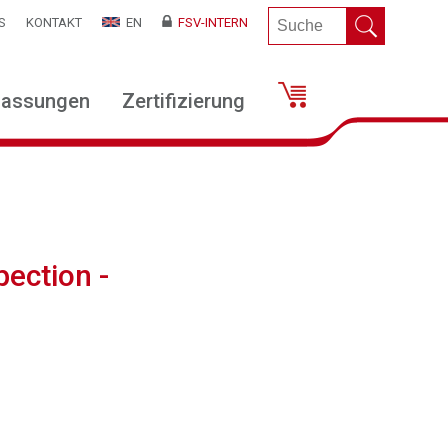
S
KONTAKT
EN
FSV-INTERN
lassungen
Zertifizierung
ection -