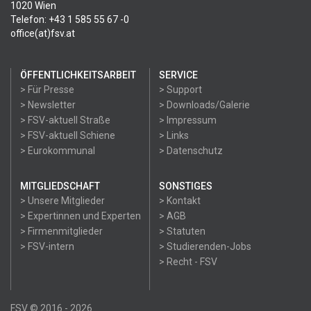
1020 Wien
Telefon: +43 1 585 55 67 -0
office(at)fsv.at
ÖFFENTLICHKEITSARBEIT
SERVICE
> Für Presse
> Support
> Newsletter
> Downloads/Galerie
> FSV-aktuell Straße
> Impressum
> FSV-aktuell Schiene
> Links
> Eurokommunal
> Datenschutz
MITGLIEDSCHAFT
SONSTIGES
> Unsere Mitglieder
> Kontakt
> Expertinnen und Experten
> AGB
> Firmenmitglieder
> Statuten
> FSV-intern
> Studierenden-Jobs
> Recht - FSV
FSV © 2016 - 2026