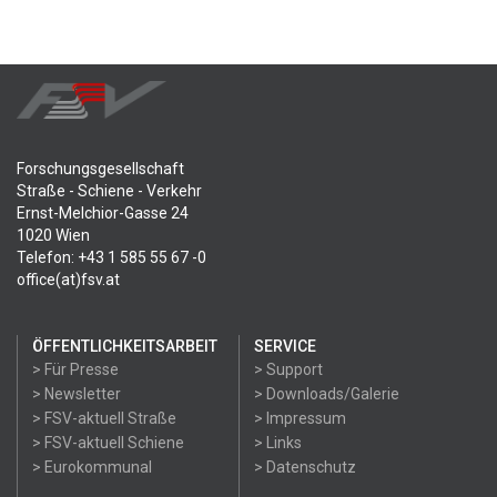
Forschungsgesellschaft
Straße - Schiene - Verkehr
Ernst-Melchior-Gasse 24
1020 Wien
Telefon: +43 1 585 55 67 -0
office(at)fsv.at
ÖFFENTLICHKEITSARBEIT
SERVICE
> Für Presse
> Support
> Newsletter
> Downloads/Galerie
> FSV-aktuell Straße
> Impressum
> FSV-aktuell Schiene
> Links
> Eurokommunal
> Datenschutz