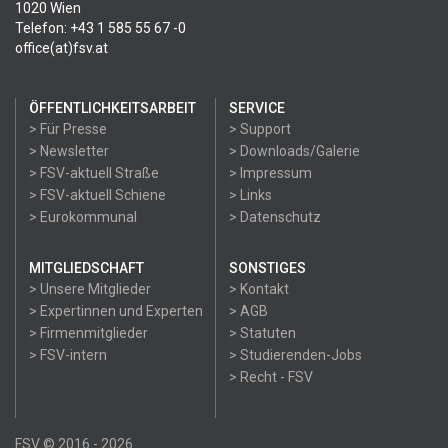
1020 Wien
Telefon: +43 1 585 55 67 -0
office(at)fsv.at
ÖFFENTLICHKEITSARBEIT
SERVICE
> Für Presse
> Support
> Newsletter
> Downloads/Galerie
> FSV-aktuell Straße
> Impressum
> FSV-aktuell Schiene
> Links
> Eurokommunal
> Datenschutz
MITGLIEDSCHAFT
SONSTIGES
> Unsere Mitglieder
> Kontakt
> Expertinnen und Experten
> AGB
> Firmenmitglieder
> Statuten
> FSV-intern
> Studierenden-Jobs
> Recht - FSV
FSV © 2016 - 2026