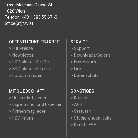
Ernst-Melchior-Gasse 24
1020 Wien
Telefon: +43 1 585 55 67 -0
office(at)fsv.at
ÖFFENTLICHKEITSARBEIT
SERVICE
> Für Presse
> Support
> Newsletter
> Downloads/Galerie
> FSV-aktuell Straße
> Impressum
> FSV-aktuell Schiene
> Links
> Eurokommunal
> Datenschutz
MITGLIEDSCHAFT
SONSTIGES
> Unsere Mitglieder
> Kontakt
> Expertinnen und Experten
> AGB
> Firmenmitglieder
> Statuten
> FSV-intern
> Studierenden-Jobs
> Recht - FSV