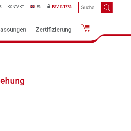
S
KONTAKT
EN
FSV-INTERN
lassungen
Zertifizierung
iehung