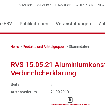
RVS-SHOP
RVE-SHOP
LB-VI-SHOP
WEBREADER
NEW
ie FSV
Publikationen
Veranstaltungen
Zu
Home
>
Produkte und Artikelgruppen
> Stammdaten
RVS 15.05.21 Aluminiumkonst
Verbindlicherklärung
Seiten
2
Ausgabedatum
21.09.2010