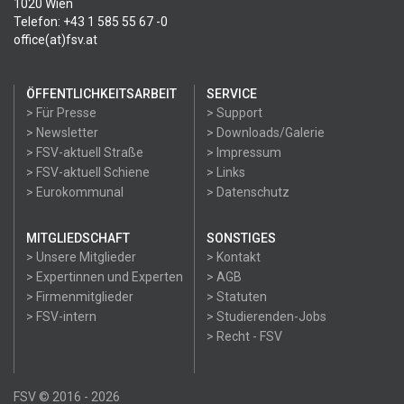
1020 Wien
Telefon: +43 1 585 55 67 -0
office(at)fsv.at
ÖFFENTLICHKEITSARBEIT
SERVICE
> Für Presse
> Support
> Newsletter
> Downloads/Galerie
> FSV-aktuell Straße
> Impressum
> FSV-aktuell Schiene
> Links
> Eurokommunal
> Datenschutz
MITGLIEDSCHAFT
SONSTIGES
> Unsere Mitglieder
> Kontakt
> Expertinnen und Experten
> AGB
> Firmenmitglieder
> Statuten
> FSV-intern
> Studierenden-Jobs
> Recht - FSV
FSV © 2016 - 2026