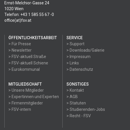
Ernst-Melchior-Gasse 24
1020 Wien
Telefon: +43 1 585 55 67 -0
office(at)fsv.at
ÖFFENTLICHKEITSARBEIT
SERVICE
> Für Presse
> Support
> Newsletter
> Downloads/Galerie
> FSV-aktuell Straße
> Impressum
> FSV-aktuell Schiene
> Links
> Eurokommunal
> Datenschutz
MITGLIEDSCHAFT
SONSTIGES
> Unsere Mitglieder
> Kontakt
> Expertinnen und Experten
> AGB
> Firmenmitglieder
> Statuten
> FSV-intern
> Studierenden-Jobs
> Recht - FSV