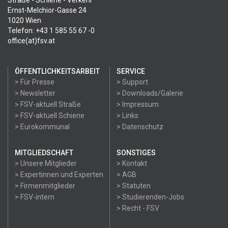
Straße - Schiene - Verkehr
Ernst-Melchior-Gasse 24
1020 Wien
Telefon: +43 1 585 55 67 -0
office(at)fsv.at
ÖFFENTLICHKEITSARBEIT
SERVICE
> Für Presse
> Support
> Newsletter
> Downloads/Galerie
> FSV-aktuell Straße
> Impressum
> FSV-aktuell Schiene
> Links
> Eurokommunal
> Datenschutz
MITGLIEDSCHAFT
SONSTIGES
> Unsere Mitglieder
> Kontakt
> Expertinnen und Experten
> AGB
> Firmenmitglieder
> Statuten
> FSV-intern
> Studierenden-Jobs
> Recht - FSV