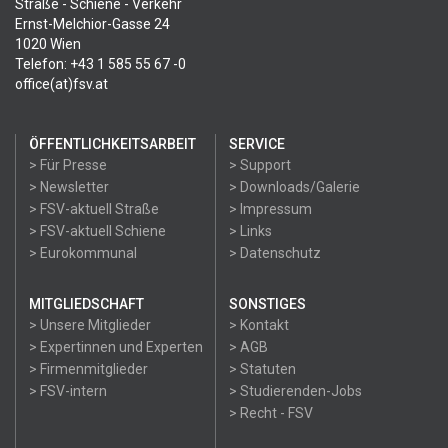
Straße - Schiene - Verkehr
Ernst-Melchior-Gasse 24
1020 Wien
Telefon: +43 1 585 55 67 -0
office(at)fsv.at
ÖFFENTLICHKEITSARBEIT
SERVICE
> Für Presse
> Support
> Newsletter
> Downloads/Galerie
> FSV-aktuell Straße
> Impressum
> FSV-aktuell Schiene
> Links
> Eurokommunal
> Datenschutz
MITGLIEDSCHAFT
SONSTIGES
> Unsere Mitglieder
> Kontakt
> Expertinnen und Experten
> AGB
> Firmenmitglieder
> Statuten
> FSV-intern
> Studierenden-Jobs
> Recht - FSV